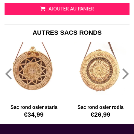
AJOUTER AU PANIER
AUTRES SACS RONDS
Sac rond osier staria
Sac rond osier rodia
PRIX
€34,99
€34,99
PRIX
€26,99
€26,99
RÉGULIER
RÉGULIER